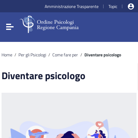
Vai ai contenuti
Amministrazione Trasparente
Topic
|
|
Vai al menu di navigazione
Vai al footer
Attiva / disattiva la navigazione
Home
/
Per gli Psicologi
/
Come fare per
/
Diventare psicologo
Diventare psicologo