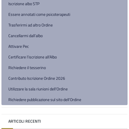
Iscrizione albo STP
Essere annotati come psicoterapeuti
Trasferirmi ad altro Ordine
Cancellarmi dall’albo
Attivare Pec
Certificare l’iscrizione all’Albo
Richiedere il tesserino
Contributo Iscrizione Ordine 2026
Utilizzare la sala riunioni dell’Ordine
Richiedere pubblicazione sul sito dell’Ordine
ARTICOLI RECENTI