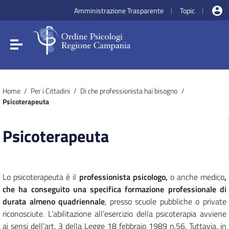
Vai ai contenuti
Amministrazione Trasparente
Topic
|
|
Vai al menu di navigazione
Vai al footer
Attiva / disattiva la navigazione
Home
/
Per i Cittadini
/
Di che professionista hai bisogno
/
Psicoterapeuta
Psicoterapeuta
Lo psicoterapeuta è il
professionista psicologo,
o anche medico
,
che ha conseguito una specifica formazione professionale di
durata almeno quadriennale
, presso scuole pubbliche o private
riconosciute. L’abilitazione all’esercizio della psicoterapia avviene
ai sensi dell’art. 3 della Legge 18 febbraio 1989 n.56. Tuttavia, in