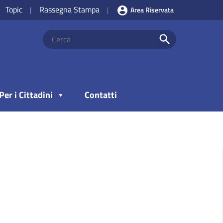
Topic
Rassegna Stampa
|
|
Area Riservata
Per i Cittadini
Contatti