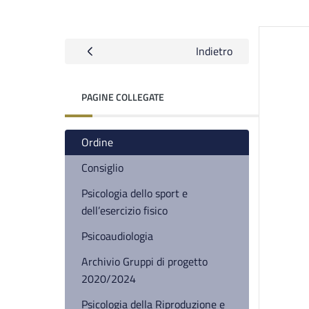
Indietro
PAGINE COLLEGATE
Ordine
Consiglio
Psicologia dello sport e
dell’esercizio fisico
Psicoaudiologia
Archivio Gruppi di progetto
2020/2024
Psicologia della Riproduzione e