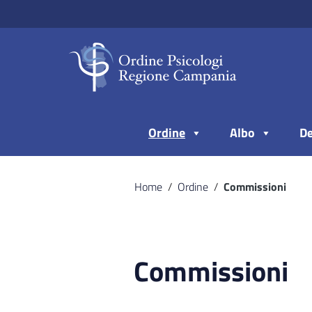
Vai ai contenuti
Vai al menu di navigazione
Vai al footer
Ordine
Albo
De
Home
/
Ordine
/
Commissioni
Commissioni