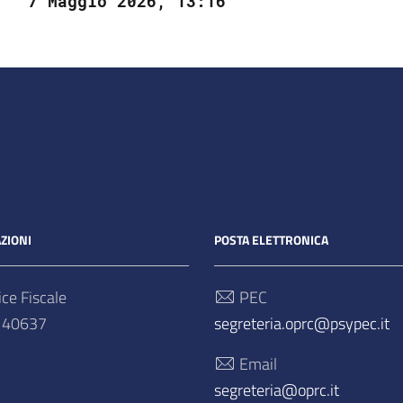
7 Maggio 2026, 13:16
ZIONI
POSTA ELETTRONICA
ce Fiscale
PEC
140637
segreteria.oprc@psypec.it
Email
segreteria@oprc.it