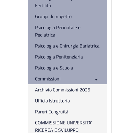
Fertilità
Gruppi di progetto
Psicologia Perinatale e
Pediatrica
Psicologia e Chirurgia Bariatrica
Psicologia Penitenziaria
Psicologia e Scuola
Commissioni
Archivio Commissioni 2025
Ufficio Istruttorio
Pareri Congruità
COMMISSIONE UNIVERSITA’
RICERCA E SVILUPPO