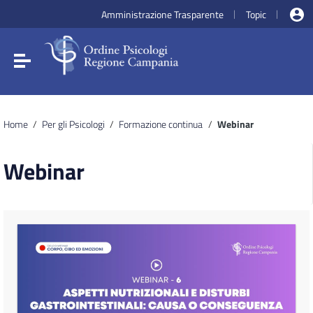
Vai ai contenuti
Amministrazione Trasparente
Topic
|
|
Vai al menu di navigazione
Vai al footer
Attiva / disattiva la navigazione
Home
/
Per gli Psicologi
/
Formazione continua
/
Webinar
Webinar