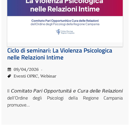
Ciclo di seminari: La Violenza Psicologica
nelle Relazioni Intime
09/04/2026
Eventi OPRC
,
Webinar
Il 𝘊𝘰𝘮𝘪𝘵𝘢𝘵𝘰 𝘗𝘢𝘳𝘪 𝘖𝘱𝘱𝘰𝘳𝘵𝘶𝘯𝘪𝘵𝘢̀ 𝘦 𝘊𝘶𝘳𝘢 𝘥𝘦𝘭𝘭𝘦 𝘙𝘦𝘭𝘢𝘻𝘪𝘰𝘯𝘪
dell’Ordine degli Psicologi della Regione Campania
promuove…