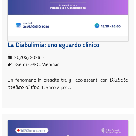
La Diabulimia: uno sguardo clinico
20/05/2026
Eventi OPRC
,
Webinar
Un fenomeno in crescita tra gli adolescenti con 𝘋𝘪𝘢𝘣𝘦𝘵𝘦
𝘮𝘦𝘭𝘭𝘪𝘵𝘰 𝘥𝘪 𝘵𝘪𝘱𝘰 1, ancora poco…