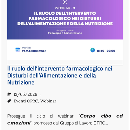
Il ruolo dell’intervento farmacologico nei
Disturbi dell’Alimentazione e della
Nutrizione
13/05/2026
Eventi OPRC
,
Webinar
Prosegue il ciclo di webinar “𝘾𝙤𝙧𝙥𝙤, 𝙘𝙞𝙗𝙤 𝙚𝙙
𝙚𝙢𝙤𝙯𝙞𝙤𝙣𝙞” promosso dal Gruppo di Lavoro OPRC…