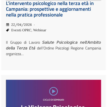
L’intervento psicologico nella terza età in
Campania: prospettive e aggiornamenti
nella pratica professionale
22/04/2026
Eventi OPRC
,
Webinar
Il Gruppo di Lavoro 𝘚𝘢𝘭𝘶𝘵𝘦 𝘗𝘴𝘪𝘤𝘰𝘭𝘰𝘨𝘪𝘤𝘢 𝘯𝘦𝘭𝘭’𝘈𝘮𝘣𝘪𝘵𝘰
𝘥𝘦𝘭𝘭𝘢 𝘛𝘦𝘳𝘻𝘢 𝘌𝘵𝘢̀ dell’Ordine Psicologi Regione Campania
organizza…