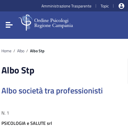
Vai ai contenuti
Amministrazione Trasparente
Topic
|
|
Vai al menu di navigazione
Vai al footer
Attiva / disattiva la navigazione
Home
/
Albo
/
Albo Stp
Albo Stp
Albo società tra professionisti
N. 1
PSICOLOGIA e SALUTE srl