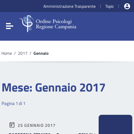
Vai ai contenuti
Amministrazione Trasparente
Topic
|
|
Vai al menu di navigazione
Vai al footer
Attiva / disattiva la navigazione
Home
/
2017
/
Gennaio
Mese:
Gennaio 2017
Pagina 1 di 1
25 GENNAIO 2017