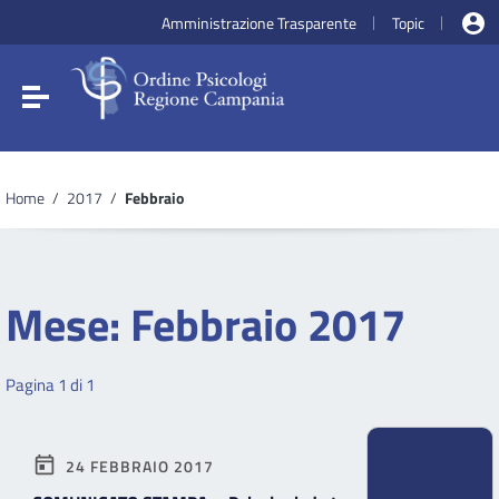
Vai ai contenuti
Amministrazione Trasparente
Topic
|
|
Vai al menu di navigazione
Vai al footer
Attiva / disattiva la navigazione
Home
/
2017
/
Febbraio
Mese:
Febbraio 2017
Pagina 1 di 1
24 FEBBRAIO 2017