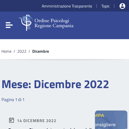
Vai ai contenuti
Amministrazione Trasparente
Topic
|
|
Vai al menu di navigazione
Vai al footer
Attiva / disattiva la navigazione
Home
/
2022
/
Dicembre
Mese:
Dicembre 2022
Pagina 1 di 1
14 DICEMBRE 2022