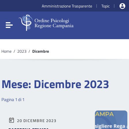
Vai ai contenuti
Amministrazione Trasparente
Topic
|
|
Vai al menu di navigazione
Vai al footer
Attiva / disattiva la navigazione
Home
/
2023
/
Dicembre
Mese:
Dicembre 2023
Pagina 1 di 1
20 DICEMBRE 2023