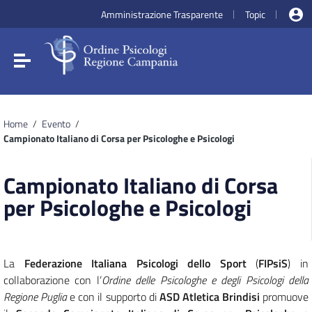
Vai ai contenuti
Amministrazione Trasparente
Topic
|
|
Vai al menu di navigazione
Vai al footer
Attiva / disattiva la navigazione
Home
/
Evento
/
Campionato Italiano di Corsa per Psicologhe e Psicologi
Campionato Italiano di Corsa
per Psicologhe e Psicologi
La
Federazione Italiana Psicologi dello Sport
(
FIPsiS
) in
collaborazione con l’
Ordine delle Psicologhe e degli Psicologi della
Regione Puglia
e con il supporto di
ASD Atletica Brindisi
promuove