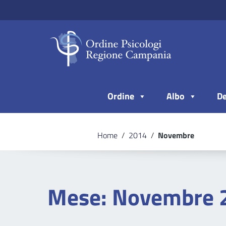
Vai ai contenuti
Vai al menu di navigazione
Vai al footer
Ordine
Albo
De
Home
/
2014
/
Novembre
Mese:
Novembre 