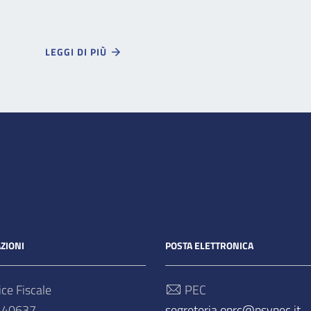
LEGGI DI PIÙ
ZIONI
POSTA ELETTRONICA
ce Fiscale
PEC
140637
segreteria.oprc@psypec.it