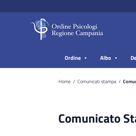
Vai ai contenuti
Vai al menu di navigazione
Vai al footer
Ordine
Albo
De
Home
/
Comunicati stampa
/
Comun
Comunicato S