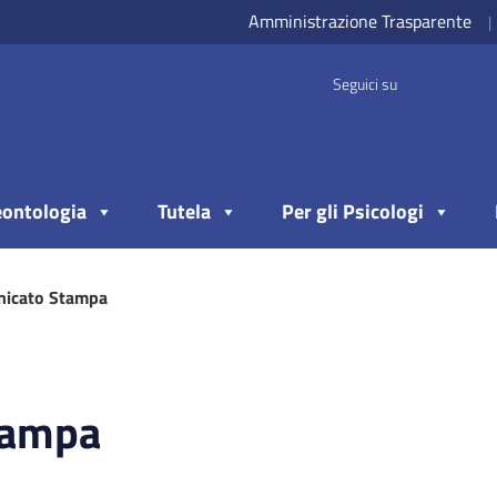
Amministrazione Trasparente
|
Seguici su
ontologia
Tutela
Per gli Psicologi
icato Stampa
tampa