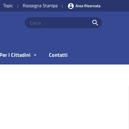
Topic
Rassegna Stampa
|
|
Area Riservata
Per i Cittadini
Contatti