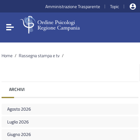
Vai ai contenuti
Amministrazione Trasparente
Topic
|
|
Vai al menu di navigazione
Vai al footer
Attiva / disattiva la navigazione
Home
/
Rassegna stampa e tv
/
ARCHIVI
Agosto 2026
Luglio 2026
Giugno 2026